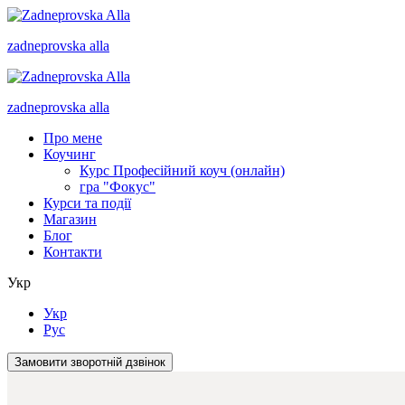
zadneprovska
alla
zadneprovska
alla
Про мене
Коучинг
Курс Професійний коуч (онлайн)
гра "Фокус"
Курси та події
Магазин
Блог
Контакти
Укр
Укр
Рус
Замовити зворотній дзвінок