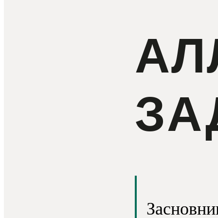
AЛ
ЗА
Засновни