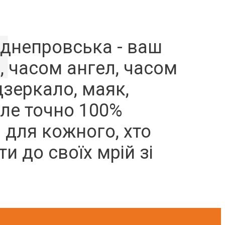
аднепровська - ваш
, часом ангел, часом
дзеркало, маяк,
але точно 100%
 для кожного, хто
и до своїх мрій зі