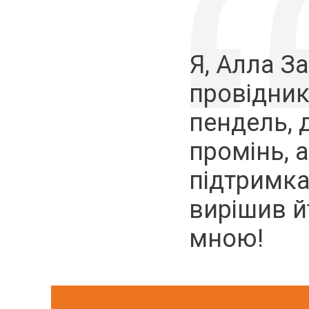
Я, Алла З
провідник
пендель, 
промінь, 
підтримка
вирішив йт
мною!