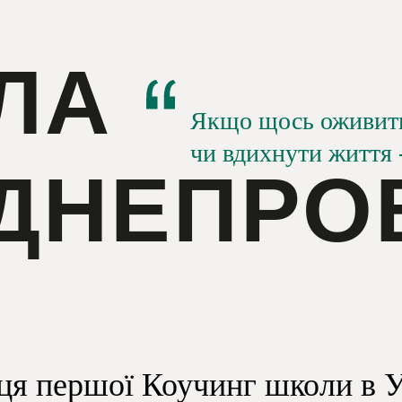
ЛА
Якщо щось оживит
чи вдихнути життя -
ДНЕПРО
ця першої Коучинг школи в У