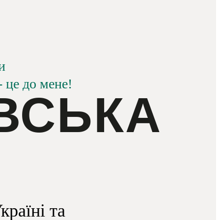
и
 це до мене!
ВСЬКА
країні та