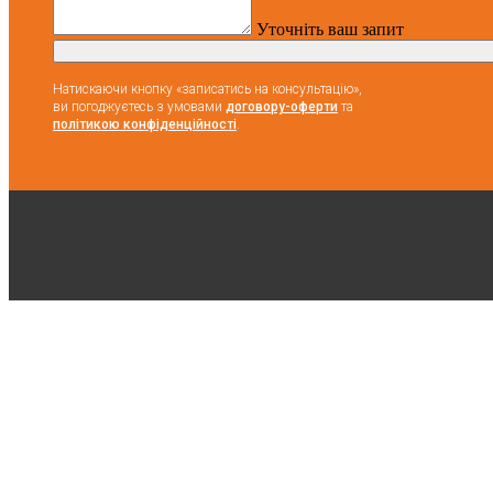
Уточніть ваш запит
Натискаючи кнопку «записатись на консультацію»,
ви погоджуєтесь з умовами
договору-оферти
та
політикою конфіденційності
.