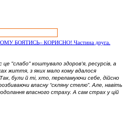
У БОЯТИСЬ– КОРИСНО! Частина друга.
 це "слабо" коштувало здоров'я, ресурсів, а
ках життя, з яких мало кому вдалося
ак, були й ті, хто, переламуючи себе, дійсно
розбиваючи власну “скляну стелю”. Але, навіть
 подолання власного страху. А сам страх у цій