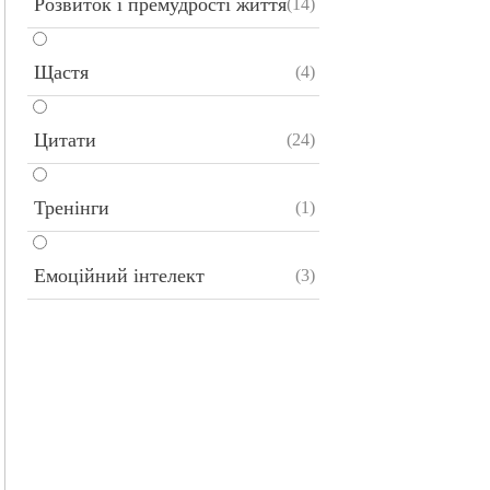
Розвиток і премудрості життя
(14)
Щастя
(4)
Цитати
(24)
Тренінги
(1)
Емоційний інтелект
(3)