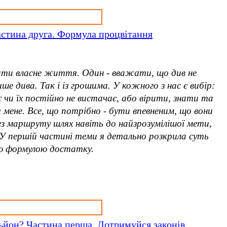
астина друга. Формула процвітання
ити власне життя. Один - вважати, що див не
ше дива. Так і із грошима. У кожного з нас є вибір:
 чи їх постійно не вистачає, або вірити, знати та
я мене. Все, що потрібно - бути впевненим, що вони
Без маршруту шлях навіть до найзрозумілішої мети,
 У першій частині теми я детально розкрила суть
оєю формулою достатку.
льйон? Частина перша. Дотримуйся законів.