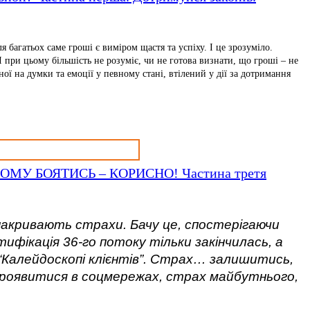
я багатьох саме гроші є виміром щастя та успіху. І це зрозуміло.
і. І при цьому більшість не розуміє, чи не готова визнати, що гроші – не
ної на думки та емоції у певному стані, втілений у дії за дотримання
У БОЯТИСЬ – КОРИСНО! Частина третя
накривають страхи. Бачу це, спостерігаючи
тифікація 36-го потоку тільки закінчилась, а
а “Калейдоскопі клієнтів”. Страх… залишитись,
проявитися в соцмережах, страх майбутнього,