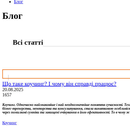
Блог
Блог
Всі статті
Що таке коучинг? І чому він справді працює?
20.08.2025
1657
Коучинг. Одночасно найзнаковіше і най неоднозначніше поняття сучасності. Техно
бізнес-тренерства, менторства та консультування, стала винятковою особливіс
через помилкові сумніви та завищені очікування в його ефективності. То в чому ж
Коучинг