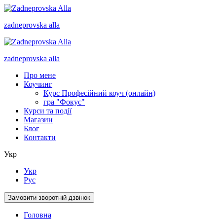
zadneprovska
alla
zadneprovska
alla
Про мене
Коучинг
Курс Професійний коуч (онлайн)
гра "Фокус"
Курси та події
Магазин
Блог
Контакти
Укр
Укр
Рус
Замовити зворотній дзвінок
Головна