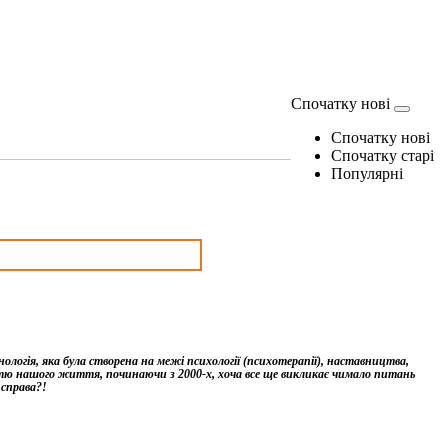
Спочатку нові
Спочатку нові
Спочатку старі
Популярні
логія, яка була створена на межі психології (психотерапії), наставництва,
тю нашого життя, починаючи з 2000-х, хоча все ще викликає чимало питань
 справа?!