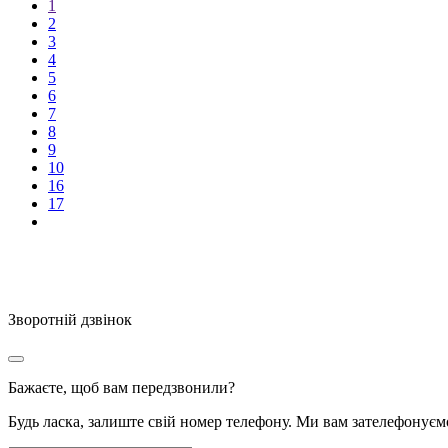
1
2
3
4
5
6
7
8
9
10
16
17
Зворотній дзвінок
Бажаєте, щоб вам передзвонили?
Будь ласка, залиште свій номер телефону. Ми вам зателефонує