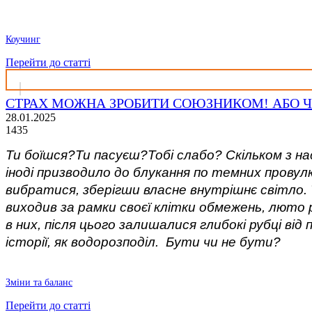
Коучинг
Перейти до статті
СТРАХ МОЖНА ЗРОБИТИ СОЮЗНИКОМ! АБО ЧОМ
28.01.2025
1435
Ти боїшся?Ти пасуєш?Тобі слабо? Скільком з нас
іноді призводило до блукання по темних провул
вибратися, зберігши власне внутрішнє світло. Т
виходив за рамки своєї клітки обмежень, люто 
в них, після цього залишалися глибокі рубці від
історії, як водорозподіл. Бути чи не бути?
Зміни та баланс
Перейти до статті