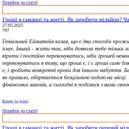
Перейти до статті
Гроші в гаманці та житті. Як заробити мільйон? Ч
27.05.2025
797
Геніальний Ейнштейн казав, що є два способи прож
існує. Інший - жити так, ніби довкола тебе тільки ли
вірити і постійно переконуватись, ніби грошей немає
переконуватись в тому, що гроші є, і є гроші саме дл
є, і зробити конкретні кроки для їхнього набуття. 
як правило, обертається безцільною ходою на місці.
фінансових законів, а сьогодні я поділюся з вами св
Бізнес та успіх
Перейти до статті
Гроші в гаманці та житті. Як заробити перший мі