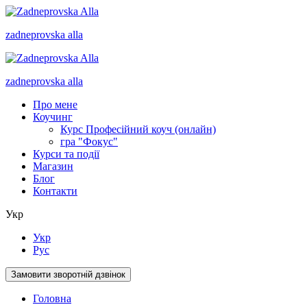
zadneprovska
alla
zadneprovska
alla
Про мене
Коучинг
Курс Професійний коуч (онлайн)
гра "Фокус"
Курси та події
Магазин
Блог
Контакти
Укр
Укр
Рус
Замовити зворотній дзвінок
Головна