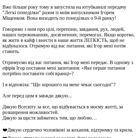
Вже більше року тому я запустила на ютубканалі передачу
"Легкі понеділки" разом із моїм випускником Ігорем
Міщенком. Вона виходить по понеділках о 9-й ранку!
Говоримо з ним про цілі, перепони, завдання, рух, людей,
наших переживаннях, досягненнях, перемогах. Якщо коротко,
як жити в кайф і внести в наше життя ЛЕГКІСТЬ, щоб не
відбувалося. Отримую від вас питання, які Ігор мені потім
ставить.
Отримуємо від вас питання, які Ігор мені передає. В одному з
ефірів Ігор поставив мені запитання: «Яке перше питання
потрібно поставити собі вранці»?
І я відповіла: "Що хорошого на мене чекає сьогодні"?
Але перед цим я завжди дякую...
Дякую Всесвіту за все, що відбувається в моєму житті, за
розширення можливостей.
Дякую за щастя займатись тим, що люблю…
❤️Дякую сердечно чоловікові за кохання, підтримку та крила.