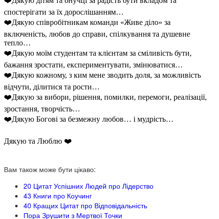
❤️Дякую дітям та онучці за радість бути вкладом та
спостерігати за їх дорослішанням…
❤️Дякую співробітникам команди «Живе діло» за
включеність, любов до справи, спілкування та душевне
тепло…
❤️Дякую моїм студентам та клієнтам за сміливість бути,
бажання зростати, експериментувати, змінюватися…
❤️Дякую кожному, з ким мене зводить доля, за можливість
відчути, ділитися та рости…
❤️Дякую за вибори, рішення, помилки, перемоги, реалізації,
зростання, творчість…
❤️Дякую Богові за безмежну любов… і мудрість…
Дякую та Люблю ❤️
Вам також може бути цікаво:
20 Цитат Успішних Людей про Лідерство
43 Книги про Коучинг
40 Кращих Цитат про Відповідальність
Пора Зрушити з Мертвої Точки