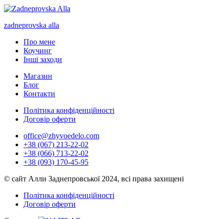
zadneprovska
alla
Про мене
Коучинг
Інші заходи
Магазин
Блог
Контакти
Політика конфіденційності
Договір оферти
office@zhyvoedelo.com
+38 (067) 213-22-02
+38 (066) 713-22-02
+38 (093) 170-45-95
© сайт Алли Заднепровської 2024, всі права захищені
Політика конфіденційності
Договір оферти