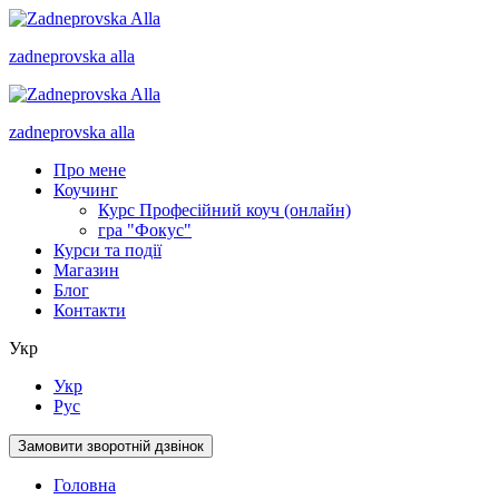
zadneprovska
alla
zadneprovska
alla
Про мене
Коучинг
Курс Професійний коуч (онлайн)
гра "Фокус"
Курси та події
Магазин
Блог
Контакти
Укр
Укр
Рус
Замовити зворотній дзвінок
Головна