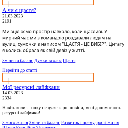
А чи є щастя?
21.03.2023
2191
Ми зцілюємо простір навколо, коли щасливі. У
мирний час ми з командою роздавали людям на
вулиці сумочки з написом "ЩАСТЯ - ЦЕ ВИБІР". Цитату
я колись обрала як свій девіз у житті.
Зміни та баланс
Думки вголос
Щастя
Перейти до статті
Мої ресурсні лайфхаки
14.03.2023
2334
Навіть коли з ранку не дуже гарні новіни, мені допомогають
ресурсні лайфхаки!
З мого життя
Зміни та баланс
Розвиток і премудрості життя
Щастя
Емоційний інтелект