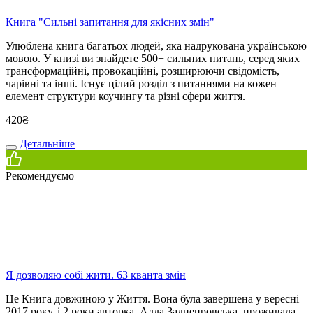
Книга "Сильні запитання для якісних змін"
Улюблена книга багатьох людей, яка надрукована українською
мовою. У книзі ви знайдете 500+ сильних питань, серед яких
трансформаційні, провокаційні, розширюючи свідомість,
чарівні та інші. Існує цілий розділ з питаннями на кожен
елемент структури коучингу та різні сфери життя.
420
₴
Детальніше
Рекомендуємо
Я дозволяю собі жити. 63 кванта змін
Це Книга довжиною у Життя. Вона була завершена у вересні
2017 року, і 2 роки авторка, Алла Заднепровська, проживала