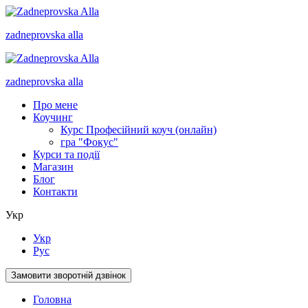
zadneprovska
alla
zadneprovska
alla
Про мене
Коучинг
Курс Професійний коуч (онлайн)
гра "Фокус"
Курси та події
Магазин
Блог
Контакти
Укр
Укр
Рус
Замовити зворотній дзвінок
Головна