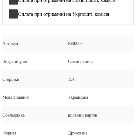
Оплата при отриманні на Новій пошті, комісія
Оплата при отриманні на Укрпошті, комісія
Артикул
KN0006
Видавництво
Самміт-книга
Сторінки
154
Мова видання
Українська
Обкладинка
щільний картон
Формат
Друкована