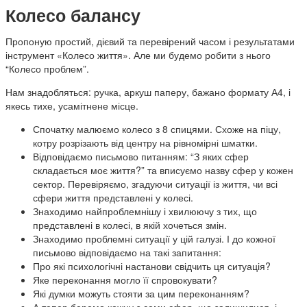
Колесо балансу
Пропоную простий, дієвий та перевірений часом і результатами
інструмент «Колесо життя». Але ми будемо робити з нього
“Колесо проблем”.
Нам знадобляться: ручка, аркуш паперу, бажано формату А4, і
якесь тихе, усамітнене місце.
Спочатку малюємо колесо з 8 спицями. Схоже на піцу,
котру розрізають від центру на рівномірні шматки.
Відповідаємо письмово питанням: “З яких сфер
складається моє життя?” та вписуємо назву сфер у кожен
сектор. Перевіряємо, згадуючи ситуації із життя, чи всі
сфери життя представлені у колесі.
Знаходимо найпроблемнішу і хвилюючу з тих, що
представлені в колесі, в якій хочеться змін.
Знаходимо проблемні ситуації у цій галузі. І до кожної
письмово відповідаємо на такі запитання:
Про які психологічні настанови свідчить ця ситуація?
Яке переконання могло її спровокувати?
Які думки можуть стояти за цим переконанням?