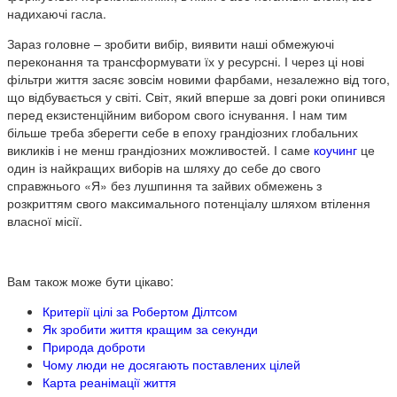
надихаючі гасла.
Зараз головне – зробити вибір, виявити наші обмежуючі
переконання та трансформувати їх у ресурсні. І через ці нові
фільтри життя засяє зовсім новими фарбами, незалежно від того,
що відбувається у світі. Світ, який вперше за довгі роки опинився
перед екзистенційним вибором свого існування. І нам тим
більше треба зберегти себе в епоху грандіозних глобальних
викликів і не менш грандіозних можливостей. І саме
коучинг
це
один із найкращих виборів на шляху до себе до свого
справжнього «Я» без лушпиння та зайвих обмежень з
розкриттям свого максимального потенціалу шляхом втілення
власної місії.
Вам також може бути цікаво:
Критерії цілі за Робертом Ділтсом
Як зробити життя кращим за секунди
Природа доброти
Чому люди не досягають поставлених цілей
Карта реанімації життя