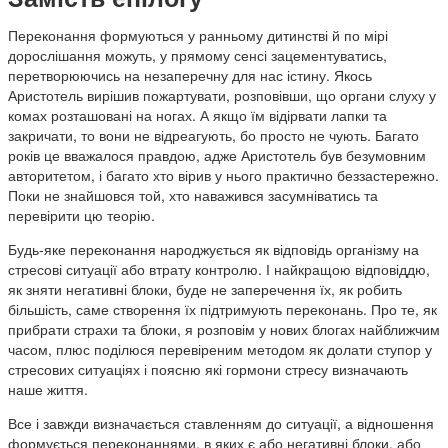
Переконання формуються у ранньому дитинстві й по мірі
дорослішання можуть, у прямому сенсі зацементуватись,
перетворюючись на незаперечну для нас істину. Якось
Аристотель вирішив пожартувати, розповівши, що органи слуху у
комах розташовані на ногах. А якщо їм відірвати лапки та
закричати, то вони не відреагують, бо просто не чують. Багато
років це вважалося правдою, адже Аристотель був безумовним
авторитетом, і багато хто вірив у нього практично беззастережно.
Поки не знайшовся той, хто наважився засумніватись та
перевірити цю теорію.
Будь-яке переконання народжується як відповідь організму на
стресові ситуації або втрату контролю. І найкращою відповіддю,
як зняти негативні блоки, буде не заперечення їх, як робить
більшість, саме створення їх підтримують переконань. Про те, як
прибрати страхи та блоки, я розповім у нових блогах найближчим
часом, плюс поділюся перевіреним методом як долати ступор у
стресових ситуаціях і поясню які гормони стресу визначають
наше життя.
Все і завжди визначається ставленням до ситуації, а відношення
формується переконаннями, в яких є або негативні блоки, або