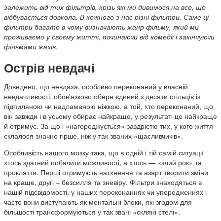
залежить від тих фільтрів, крізь які ми дивимося на все, що
відбувається довкола. В кожного з нас різні фільтри. Саме ці
фільтри багато в чому визначають жанр фільму, який ми
проживаємо у своєму житті, починаючи від комедії і закінчуючи
фільмами жахів.
Острів невдачі
Доведено, що невдаха, особливо переконаний у власній
невдачливості, обов'язково обере єдиний з десяти стільців із
підпиляною чи надламаною ніжкою, а той, хто переконаний, що
він завжди і в усьому обирає найкраще, у результаті це найкраще
й отримує. За що і «нагороджується» заздрістю тих, у кого життя
склалося значно гірше, ніж у так званих «щасливчиків».
Особливість нашого мозку така, що в одній і тій самій ситуації
хтось здатний побачити можливості, а хтось — «злий рок» та
прокляття. Перші отримують натхнення та азарт творити зміни
на краще, другі – безсилля та зневіру. Фільтри знаходяться в
нашій підсвідомості, у наших переконаннях чи упередженнях і
часто вони виступають як ментальні блоки, які згодом для
більшості трансформуються у так звані «скляні стелі».