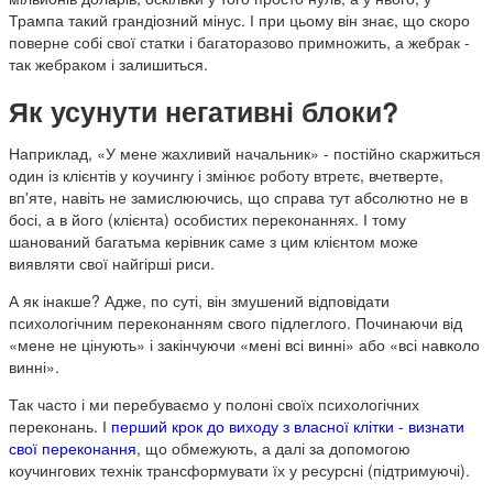
Трампа такий грандіозний мінус. І при цьому він знає, що скоро
поверне собі свої статки і багаторазово примножить, а жебрак -
так жебраком і залишиться.
Як усунути негативні блоки?
Наприклад, «У мене жахливий начальник» - постійно скаржиться
один із клієнтів у коучингу і змінює роботу втретє, вчетверте,
вп'яте, навіть не замислюючись, що справа тут абсолютно не в
босі, а в його (клієнта) особистих переконаннях. І тому
шанований багатьма керівник саме з цим клієнтом може
виявляти свої найгірші риси.
А як інакше? Адже, по суті, він змушений відповідати
психологічним переконанням свого підлеглого. Починаючи від
«мене не цінують» і закінчуючи «мені всі винні» або «всі навколо
винні».
Так часто і ми перебуваємо у полоні своїх психологічних
переконань. І
перший крок до виходу з власної клітки - визнати
свої переконання
, що обмежують, а далі за допомогою
коучингових технік трансформувати їх у ресурсні (підтримуючі).