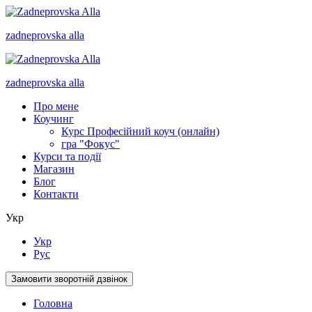
zadneprovska
alla
zadneprovska
alla
Про мене
Коучинг
Курс Професійний коуч (онлайн)
гра "Фокус"
Курси та події
Магазин
Блог
Контакти
Укр
Укр
Рус
Замовити зворотній дзвінок
Головна