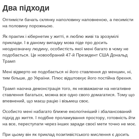
Два підходи
Оптимісти бачать склянку наполовину наповненою, а песимісти
на половину порожньою.
Як практик і кібернетик у житті, я люблю живі та зрозумілі
приклади. І в даному випадку мова піде про досить
неоднозначну людину, особистість якої мені багато в чому не
подобається. Це новообраний 47-й Президент США Дональд
Трамп
Мені відверто не подобається ні його ставлення до меншин, ні,
тим більше, до України. Плюс відштовхує його постійна брехня.
Трамп наочна демонстрація того, як незважаючи на негативне
ставлення багатьох, можна все одно свого домагатися. Тому що
впевнений, що маєш рацію і візьмеш своє.
Особисто мені набагато ближче екологічніший і збалансований
підхід до життя. І подібне проламування простору, готовність йти
на все, переступати через інших заради своєї мети точно не моє.
При цьому він як приклад позитивістського мислення є досить