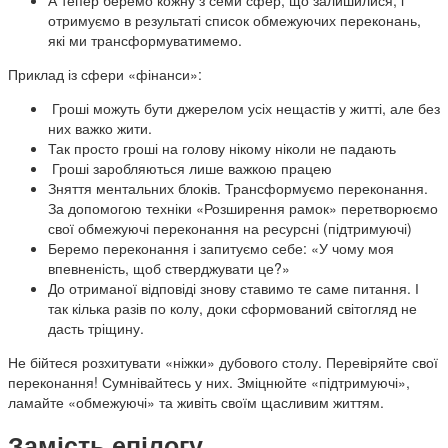
А тепер беремо кожну з семи сфер, що залишилися, і
отримуємо в результаті список обмежуючих переконань,
які ми трансформуватимемо.
Приклад із сфери «фінанси»:
Гроші можуть бути джерелом усіх нещастів у житті, але без
них важко жити.
Так просто гроші на голову нікому ніколи не падають
Гроші заробляються лише важкою працею
Зняття ментальних блоків. Трансформуємо переконання.
За допомогою техніки «Розширення рамок» перетворюємо
свої обмежуючі переконання на ресурсні (підтримуючі)
Беремо переконання і запитуємо себе: «У чому моя
впевненість, щоб стверджувати це?»
До отриманої відповіді знову ставимо те саме питання. І
так кілька разів по колу, доки сформований світогляд не
дасть тріщину.
Не бійтеся розхитувати «ніжки» дубового столу. Перевіряйте свої
переконання! Сумнівайтесь у них. Зміцнюйте «підтримуючі»,
ламайте «обмежуючі» та живіть своїм щасливим життям.
Замість епілогу