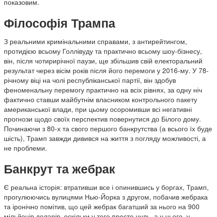
показовим.
Філософія Трампа
З реальними кримінальними справами, з антирейтингом,
протидією всьому Голлівуду та практично всьому шоу-бізнесу,
він, після чотирирічної паузи, ще збільшив свій електоральний
результат через вісім років після його перемоги у 2016-му. У 78-
річному віці на чолі республіканської партії, він здобув
феноменальну перемогу практично на всіх рівнях, за одну ніч
фактично ставши майбутнім власником контрольного пакету
американської влади, при цьому осоромивши всі негативні
прогнози щодо своїх перспектив повернутися до Білого дому.
Починаючи з 80-х та свого першого банкрутства (а всього їх буде
шість), Трамп завжди дивився на життя з погляду можливості, а
не проблеми.
Банкрут та жебрак
Є реальна історія: втративши все і опинившись у боргах, Трамп,
прогулюючись вулицями Нью-Йорка з другом, побачив жебрака
та іронічно помітив, що цей жебрак багатший за нього на 900
мільйонів доларів, оскільки у того просто нуль, а у нього, у