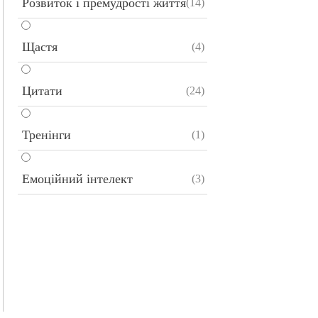
Розвиток і премудрості життя
(14)
Щастя
(4)
Цитати
(24)
Тренінги
(1)
Емоційний інтелект
(3)