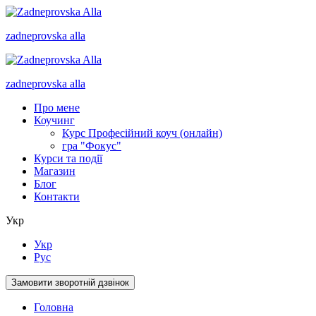
zadneprovska
alla
zadneprovska
alla
Про мене
Коучинг
Курс Професійний коуч (онлайн)
гра "Фокус"
Курси та події
Магазин
Блог
Контакти
Укр
Укр
Рус
Замовити зворотній дзвінок
Головна