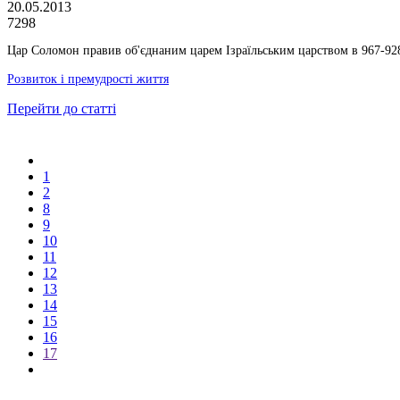
20.05.2013
7298
Цар Соломон правив об'єднаним царем Ізраїльським царством в 967-928
Розвиток і премудрості життя
Перейти до статті
1
2
8
9
10
11
12
13
14
15
16
17