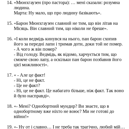
«Мюнхгаузен (про пастора): … мені сказали: розумна
людина.
Марта: Ну мало, що про людину базікають».
«Барон Мюнхгаузен славний не тим, що він літав на
Місяць. Він славний тим, що ніколи не бреше».
«І коли ведмідь кинувся на нього, пан барон схопив
його за передні лапи і тримав доти, доки той не помер.
- А чого ж він помер?
- Від голоду. Ведмідь, як відомо, харчується тим, що
смокче свою лапу, а оскільки пан барон позбавив його
цієї можливості».
« - Але це факт!
- Ні, це не факт.
- Це не факт?
- Ні, це не факт. Це набагато більше, ніж факт. Так воно
й було насправді».
«- Мені? Однобортний мундир? Ви знаєте, що в
однобортному вже ніхто не воює? Ми не готові до
війни!»
«- Ну от і славно… І не треба так трагічно, любий мій…