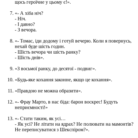
щось героїчне у цьому є!».
«- А хіба ніч?
- Ніч.
- І давно?
- З вечора.
«- Томас, іди додому і готуй вечерю. Коли я повернусь,
нехай буде шість годин.
- Шість вечора чи шість ранку?
- Шість днів».
«З восьмої ранку, до десятої - подвиг».
«Будь-яке кохання законне, якщо це кохання».
«Правдою не можна образити».
«- Фрау Марто, в нас біда: барон воскрес! Будуть
неприємності!»
«- Стати таким, як усі…
- Як усі? Не літати на ядрах? Не полювати на мамонтів?
Не переписуватися з Шекспіром?».