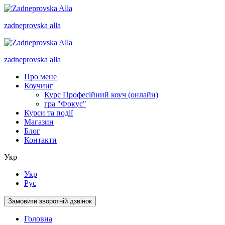
zadneprovska
alla
zadneprovska
alla
Про мене
Коучинг
Курс Професійний коуч (онлайн)
гра "Фокус"
Курси та події
Магазин
Блог
Контакти
Укр
Укр
Рус
Замовити зворотній дзвінок
Головна