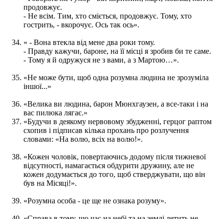
продовжує.
- Не всім. Тим, хто сміється, продовжує. Тому, хто
гострить, - вкорочує. Ось так ось».
« - Вона втекла від мене два роки тому.
- Правду кажучи, бароне, на її місці я зробив би те саме.
- Тому я й одружуся не з вами, а з Мартою…».
«Не може бути, щоб одна розумна людина не зрозуміла
іншої...»
«Велика ви людина, барон Мюнхгаузен, а все-таки і на
вас пилюка лягає.»
«Будучи в деякому нервовому збудженні, герцог раптом
схопив і підписав кілька прохань про розлучення
словами: «На волю, всіх на волю!».
«Кожен чоловік, повертаючись додому після тижневої
відсутності, намагається обдурити дружину, але не
кожен додумається до того, щоб стверджувати, що він
був на Місяці!».
«Розумна особа - це ще не ознака розуму».
«Справа в тому, що час на небі та на землі летить не