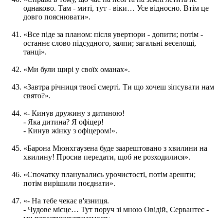
однаково. Там - миті, тут - віки… Усе відносно. Втім це
довго пояснювати».
«Все піде за планом: після увертюри - допити; потім -
останнє слово підсудного, залпи; загальні веселощі,
танці».
«Ми були щирі у своїх оманах».
«Завтра річниця твоєї смерті. Ти що хочеш зіпсувати нам
свято?».
«- Кинув дружину з дитиною!
- Яка дитина? Я офіцер!
- Кинув жінку з офіцером!».
«Барона Мюнхгаузена буде заарештовано з хвилини на
хвилину! Просив передати, щоб не розходилися».
«Спочатку планувались урочистості, потім арешти;
потім вирішили поєднати».
«- На тебе чекає в'язниця.
- Чудове місце… Тут поруч зі мною Овідій, Сервантес -