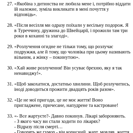
«Якобіна з дитинства не любила мене і, потрібно віддати
їй належне, зуміла викликати в мені почуття у
відповідь».
«Після весілля ми одразу поїхали у весільну подорож. Я
в Туреччину, дружина до Швейцарії, і прожили там три
роки в коханні та злагоді».
«Розлучення огидне не тільки тому, що розлучає
подружжя, але й тому, що чоловіка при цьому називають
вільним, а жінку – покинутою».
«Хай живе розлучення! Він усуває брехню, яку я так
ненавиджу!».
«Щоб закохатися, достатньо хвилини. Щоб розлучитись,
іноді доводиться прожити двадцять років разом».
«Це не мої пригоди, це не моє життя! Воно
пригладжене, причесане, напудрене та кастроване!
«- Все жартуєте?- Давно покинув. Лікарі забороняють.
- З якого часу ви стали ходити по лікарях?
- Відразу після смерті…
- Говорять же гумор - він корисний, жарт, мовляв, життя