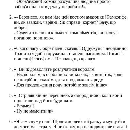
- Обов'язково! Кожна розсудлива людина просто
зобов'язана час від часу це робити!»
«- Баронесо, як вам йде цей костюм амазонки! Рамкопфе,
ви, як завжди, чарівні! Як справи, корнет? Бачу, що
добре!
- Судячи з великої кількості компліментів, ви знову з
поганою новиною».
«Свого часу Сократ мені сказав: «Одружуйся неодмінно.
Трапиться добра дружина - станеш щасливим. Погана -
станеш філософом». Не знаю, що краще».
«- Ви ж дозволяєте розлучатися королям.
- Ну, королям, в особливих випадках, як виняток, коли
це потрібно, скажімо, для продовження роду.
- Для продовження роду потрібне зовсім інше».
«- Стріляв він не черешнею, а смородиною, коли вони
пролітали над його будинком.
- Ведмеді?
- Ну не мамонти ж».
«Я сам служу пані. Щодня до дев'ятої ранку я мушу йти
до мого магістрату. Я не скажу, що це подвиг, але взагалі