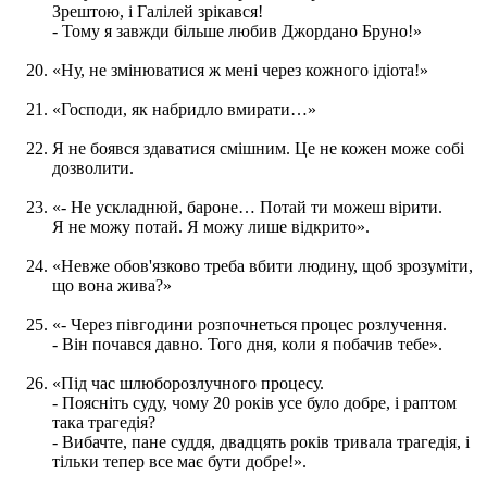
Зрештою, і Галілей зрікався!
- Тому я завжди більше любив Джордано Бруно!»
«Ну, не змінюватися ж мені через кожного ідіота!»
«Господи, як набридло вмирати…»
Я не боявся здаватися смішним. Це не кожен може собі
дозволити.
«- Не ускладнюй, бароне… Потай ти можеш вірити.
Я не можу потай. Я можу лише відкрито».
«Невже обов'язково треба вбити людину, щоб зрозуміти,
що вона жива?»
«- Через півгодини розпочнеться процес розлучення.
- Він почався давно. Того дня, коли я побачив тебе».
«Під час шлюборозлучного процесу.
- Поясніть суду, чому 20 років усе було добре, і раптом
така трагедія?
- Вибачте, пане суддя, двадцять років тривала трагедія, і
тільки тепер все має бути добре!».