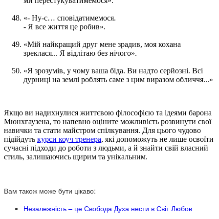
ми перестукуватимемося».
«- Ну-с… сповідатимемося.
- Я все життя це робив».
«Мій найкращий друг мене зрадив, моя кохана
зреклася... Я відлітаю без нічого».
«Я зрозумів, у чому ваша біда. Ви надто серйозні. Всі
дурниці на землі роблять саме з цим виразом обличчя...»
Якщо ви надихнулися життєвою філософією та ідеями барона
Мюнхгаузена, то напевно оціните можливість розвинути свої
навички та стати майстром спілкування. Для цього чудово
підійдуть
курси коуч тренера
, які допоможуть не лише освоїти
сучасні підходи до роботи з людьми, а й знайти свій власний
стиль, залишаючись щирим та унікальним.
Вам також може бути цікаво:
Незалежність – це Свобода Духа нести в Світ Любов