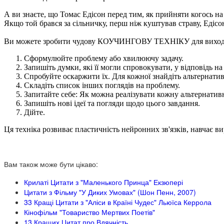
А ви знаєте, що Томас Едісон перед тим, як прийняти когось на
Якщо той брався за сільничку, перш ніж куштував страву, Едісон
Ви можете зробити чудову КОУЧИНГОВУ ТЕХНІКУ для виходу з
Сформулюйте проблему або хвилюючу задачу.
Запишіть думки, які її могли спровокувати, у відповідь н
Спробуйте оскаржити їх. Для кожної знайдіть альтернатив
Складіть список інших поглядів на проблему.
Запитайте себе: Як можна реалізувати кожну альтернатив
Запишіть нові ідеї та погляди щодо цього завдання.
Дійте.
Ця техніка розвиває пластичність нейронних зв'язків, навчає ви
Вам також може бути цікаво:
Крилаті Цитати з "Маленького Принца" Екзюпері
Цитати з Фільму "У Диких Умовах" (Шон Пенн, 2007)
33 Кращі Цитати з "Аліси в Країні Чудес" Льюїса Керрола
Кінофільм "Товариство Мертвих Поетів"
13 Кращих Цитат про Вдячність