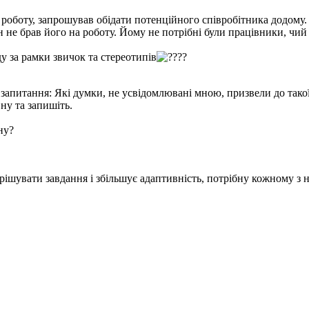
 роботу, запрошував обідати потенційного співробітника додому.
 не брав його на роботу. Йому не потрібні були працівники, чий 
а рамки звичок та стереотипів
а запитання: Які думки, не усвідомлювані мною, призвели до такої
ну та запишіть.
ну?
рішувати завдання і збільшує адаптивність, потрібну кожному з на