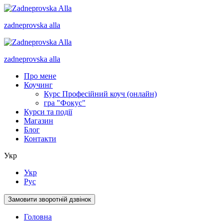
zadneprovska
alla
zadneprovska
alla
Про мене
Коучинг
Курс Професійний коуч (онлайн)
гра "Фокус"
Курси та події
Магазин
Блог
Контакти
Укр
Укр
Рус
Замовити зворотній дзвінок
Головна