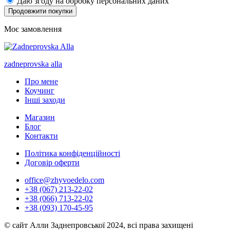
Даю згоду на обробку персональних даних
Продовжити покупки
Моє замовлення
zadneprovska
alla
Про мене
Коучинг
Інші заходи
Магазин
Блог
Контакти
Політика конфіденційності
Договір оферти
office@zhyvoedelo.com
+38 (067) 213-22-02
+38 (066) 713-22-02
+38 (093) 170-45-95
© сайт Алли Заднепровської 2024, всі права захищені