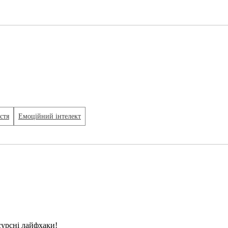
стя
Емоційний інтелект
сурсні лайфхаки!