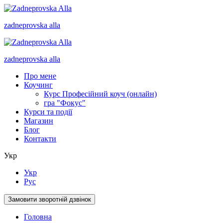
zadneprovska
alla
zadneprovska
alla
Про мене
Коучинг
Курс Професійний коуч (онлайн)
гра "Фокус"
Курси та події
Магазин
Блог
Контакти
Укр
Укр
Рус
Замовити зворотній дзвінок
Головна