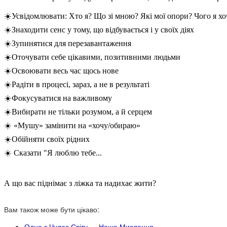
☀️Усвідомлювати: Хто я? Що зі мною? Які мої опори? Чого я х
☀️Знаходити сенс у тому, що відбувається і у своїх діях
☀️Зупинятися для перезавантаження
☀️Оточувати себе цікавими, позитивними людьми
☀️Освоювати весь час щось нове
☀️Радіти в процесі, зараз, а не в результаті
☀️Фокусуватися на важливому
☀️Вибирати не тільки розумом, а й серцем
☀️ «Мушу» замінити на «хочу/обираю»
☀️Обійняти своїх рідних
☀️ Сказати "Я люблю тебе...
А що вас піднімає з ліжка та надихає жити?
Вам також може бути цікаво:
Одне з Чудес Світу — Наше Мислення