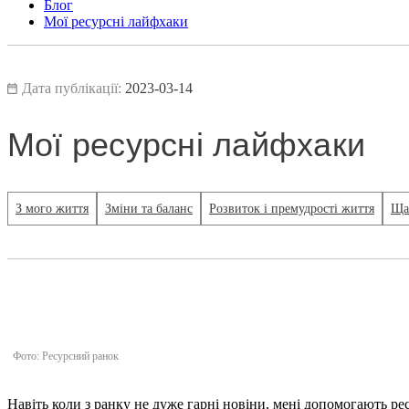
Блог
Мої ресурсні лайфхаки
Дата публікації:
2023-03-14
Мої ресурсні лайфхаки
З мого життя
Зміни та баланс
Розвиток і премудрості життя
Ща
Фото: Ресурсний ранок
Навіть коли з ранку не дуже гарні новіни, мені допомогають ре