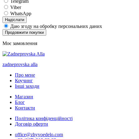
Telegram
Viber
WhatsApp
Надіслати
Даю згоду на обробку персональних даних
Продовжити покупки
Моє замовлення
zadneprovska
alla
Про мене
Коучинг
Інші заходи
Магазин
Блог
Контакти
Політика конфіденційності
Договір оферти
office@zhyvoedelo.com