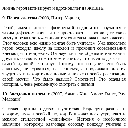
Жизнь героя мотивирует и вдохновляет на ЖИЗНЬ!
9. Перед классом
(2008, Питер Уэрнер)
Герой, имея с детства физический недостаток, научается с
таким дефектом жить, и не просто жить, а воплощает свою
мечту в реальность – становится учителем начальных классов.
Этот человек всю жизнь мечтал быть учителем. Уже взрослым
герой обходил школу за школой и проходил собеседования
«несмотря и вопреки». Он научился не обращать внимания,
дружить со своим симптомом и считал, что именно дефект —
самый лучший его друг. Потому что он учил его быть
сильным, не сдаваться, не лениться, а продолжать искать,
трудиться и находить все новые и новые способы реализации
своей мечты. Что было дальше? Смотрите! Это реальная
история. Очень рекомендую смотреть с детьми.
10. Звездочки на земле
(2007, Аамир Хан, Амоле Гупте, Рам
Мадвани)
Светлая картина о детях и учителях. Ведь дети разные, и
каждому нужен особый подход. В школах всех усредняют и
меряют стандартной «линейкой». История о необычном
мальчике, которому, благодаря особому подходу учителя с