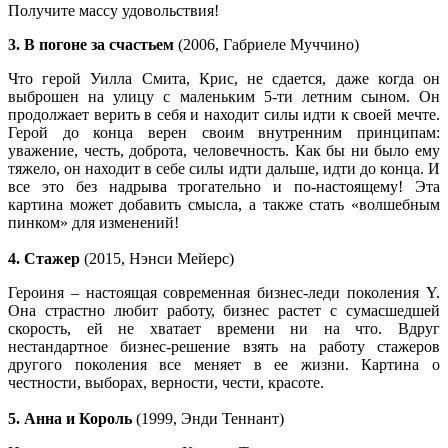
Получите массу удовольствия!
3. В погоне за счастьем
(2006, Габриеле Муччино)
Что герой Уилла Смита, Крис, не сдается, даже когда он
выброшен на улицу с маленьким 5-ти летним сыном. Он
продолжает верить в себя и находит силы идти к своей мечте.
Герой до конца верен своим внутренним принципам:
уважение, честь, доброта, человечность. Как бы ни было ему
тяжело, он находит в себе силы идти дальше, идти до конца. И
все это без надрыва трогательно и по-настоящему! Эта
картина может добавить смысла, а также стать «волшебным
пинком» для изменений!
4. Стажер
(2015, Нэнси Мейерс)
Героиня – настоящая современная бизнес-леди поколения Y.
Она страстно любит работу, бизнес растет с сумасшедшей
скорость, ей не хватает времени ни на что. Вдруг
нестандартное бизнес-решение взять на работу стажеров
другого поколения все меняет в ее жизни. Картина о
честности, выборах, верности, чести, красоте.
5. Анна и Король
(1999, Энди Теннант)