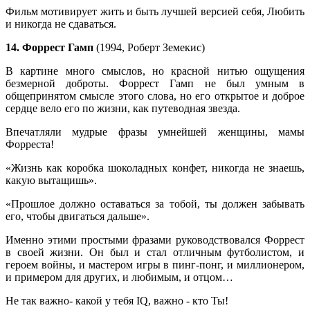
Фильм мотивирует жить и быть лучшей версией себя, Любить
и никогда не сдаваться.
14. Форрест Гамп
(1994, Роберт Земекис)
В картине много смыслов, но красной нитью ощущения
безмерной доброты. Форрест Гамп не был умным в
общепринятом смысле этого слова, но его открытое и доброе
сердце вело его по жизни, как путеводная звезда.
Впечатляли мудрые фразы умнейшей женщины, мамы
Форреста!
«Жизнь как коробка шоколадных конфет, никогда не знаешь,
какую вытащишь».
«Прошлое должно оставаться за тобой, ты должен забывать
его, чтобы двигаться дальше».
Именно этими простыми фразами руководствовался Форрест
в своей жизни. Он был и стал отличным футболистом, и
героем войны, и мастером игры в пинг-понг, и миллионером,
и примером для других, и любимым, и отцом…
Не так важно- какой у тебя IQ, важно - кто Ты!