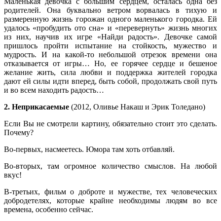
Маленькая девочка с большим сердцем, осталась одна без
родителей. Она буквально ветром ворвалась в тихую и
размеренную жизнь горожан одного маленького городка. Ей
удалось «пробудить ото сна» и «перевернуть» жизнь многих
из них, научив их игре «Найди радость». Девочке самой
пришлось пройти испытание на стойкость, мужество и
мудрость. И на какой-то небольшой отрезок времени она
отказывается от игры… Но, ее горячее сердце и бешеное
желание жить, сила любви и поддержка жителей городка
дают ей силы идти вперед, быть собой, продолжать свой путь
и во всем находить радость…
2. Неприкасаемые
(2012, Оливье Накаш и Эрик Толедано)
Если Вы не смотрели картину, обязательно стоит это сделать.
Почему?
Во-первых, насмеетесь. Юмора там хоть отбавляй.
Во-вторых, там огромное количество смыслов. На любой
вкус!
В-третьих, фильм о доброте и мужестве, тех человеческих
добродетелях, которые крайне необходимы людям во все
времена, особенно сейчас.