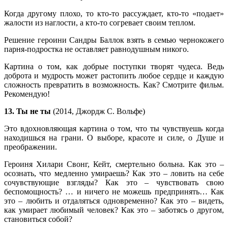
Когда другому плохо, то кто-то рассуждает, кто-то «подает»
жалости из наглости, а кто-то согревает своим теплом.
Решение героини Сандры Баллок взять в семью чернокожего
парня-подростка не оставляет равнодушным никого.
Картина о том, как добрые поступки творят чудеса. Ведь
доброта и мудрость может растопить любое сердце и каждую
сложность превратить в возможность. Как? Смотрите фильм.
Рекомендую!
13. Ты не ты
(2014, Джордж С. Вольфе)
Это вдохновляющая картина о том, что ты чувствуешь когда
находишься на грани. О выборе, красоте и силе, о Душе и
преображении.
Героиня Хилари Свонг, Кейт, смертельно больна. Как это –
осознать, что медленно умираешь? Как это – ловить на себе
сочувствующие взгляды? Как это – чувствовать свою
беспомощность? … и ничего не можешь предпринять… Как
это – любить и отдаляться одновременно? Как это – видеть,
как умирает любимый человек? Как это – заботясь о другом,
становиться собой?