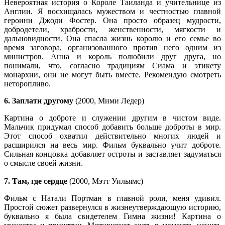
Невероятная история о Короле Таиланда и учительнице из
Англии. Я восхищалась мужеством и честностью главной
героини Джоди Фостер. Она просто образец мудрости,
добродетели, храбрости, женственности, мягкости и
дальновидности. Она спасла жизнь королю и его семье во
время заговора, организованного против него одним из
министров. Анна и король полюбили друг друга, но
понимали, что, согласно традициям Сиама и этикету
монархии, они не могут быть вместе. Рекомендую смотреть
неторопливо.
6. Заплати другому
(2000, Мими Ледер)
Картина о доброте и служении другим в чистом виде.
Мальчик придумал способ добавить больше доброты в мир.
Этот способ охватил действительно многих людей и
расширился на весь мир. Фильм буквально учит доброте.
Сильная концовка добавляет остроты и заставляет задуматься
о смысле своей жизни.
7. Там, где сердце
(2000, Мэтт Уильямс)
Фильм с Натали Портман в главной роли, меня удивил.
Простой сюжет развернулся в жизнеутверждающую историю,
буквально я была свидетелем Гимна жизни! Картина о