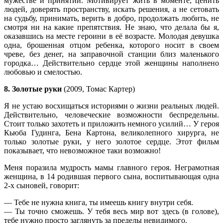
мужестве и принятии. Мотивирует жить в моменте, ценить
людей, доверять пространству, искать решения, а не сетовать
на судьбу, принимать, верить в добро, продолжать любить, не
смотря ни на какие препятствия. Не знаю, что делала бы я,
оказавшись на месте героини в её возрасте. Молодая девушка
одна, брошенная отцом ребенка, которого носит в своем
чреве, без денег, на заправочной станции близ маленького
городка… Действительно сердце этой женщины наполнено
любовью и смелостью.
8. Золотые руки
(2009, Томас Картер)
Я не устаю восхищаться историями о жизни реальных людей.
Действительно, человеческие возможности беспредельны.
Стоит только захотеть и приложить немного усилий… У героя
Кьюба Гудинга, Бена Картона, великолепного хирурга, не
только золотые руки, у него золотое сердце. Этот фильм
показывает, что невозможное таки возможно!
Меня поразила мудрость мамы главного героя. Неграмотная
женщина, в 14 родившая первого сына, воспитывающая одна
2-х сыновей, говорит:
— Тебе не нужна книга, ты имеешь книгу внутри себя.
— Ты точно сможешь. У тебя весь мир вот здесь (в голове),
тебе нужно просто заглянуть за пределы невидимого.