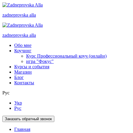
zadneprovska
alla
zadneprovska
alla
Обо мне
Коучинг
Курс Профессиональный коуч (онлайн)
игра "Фокус"
Курсы и события
Магазин
Блог
Контакты
Рус
Укр
Рус
Заказать обратный звонок
Главная