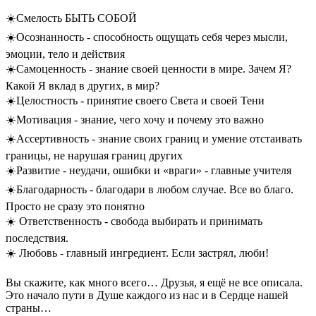
☀️Смелость БЫТЬ СОБОЙ
☀️Осознанность - способность ощущать себя через мысли,
эмоции, тело и действия
☀️Самоценность - знание своей ценности в мире. Зачем Я?
Какой Я вклад в других, в мир?
☀️Целостность - принятие своего Света и своей Тени
☀️Мотивация - знание, чего хочу и почему это важно
☀️Ассертивность - знание своих границ и умение отстаивать
границы, не нарушая границ других
☀️Развитие - неудачи, ошибки и «враги» - главные учителя
☀️Благодарность - благодари в любом случае. Все во благо.
Просто не сразу это понятно
☀️ Ответственность - свобода выбирать и принимать
последствия.
☀️ Любовь - главный ингредиент. Если застрял, люби!
Вы скажите, как много всего… Друзья, я ещё не все описала.
Это начало пути в Душе каждого из нас и в Сердце нашей
страны…