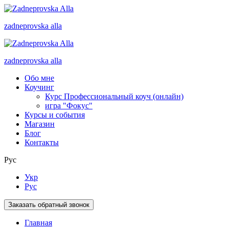
zadneprovska
alla
zadneprovska
alla
Обо мне
Коучинг
Курс Профессиональный коуч (онлайн)
игра "Фокус"
Курсы и события
Магазин
Блог
Контакты
Рус
Укр
Рус
Заказать обратный звонок
Главная