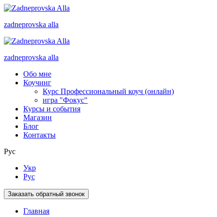
zadneprovska
alla
zadneprovska
alla
Обо мне
Коучинг
Курс Профессиональный коуч (онлайн)
игра "Фокус"
Курсы и события
Магазин
Блог
Контакты
Рус
Укр
Рус
Заказать обратный звонок
Главная