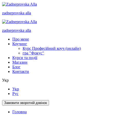
zadneprovska
alla
zadneprovska
alla
Про мене
Коучинг
Курс Професійний коуч (онлайн)
гра "Фокус"
Курси та події
Магазин
Блог
Контакти
Укр
Укр
Рус
Замовити зворотній дзвінок
Головна