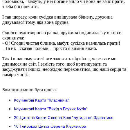
чоловікові, - мабуть, у неї погане мило чи вона не вміє прати,
треба б її повчити.
І так щоразу, коли сусідка вивішувала білизну, дружина
дивувалася тому, яка вона брудна.
Одного чудотворного ранка, дружина подивилась у вікно и
скрикнула:
- О!
Сгодні чистая білизна, мабут, сусідка навчилась прати!
- Та ні, - сказав чоловік, - просто я вимив вікно.
Так і в нашому житті все залежить від вікна, через яке ми
дивимося на світ. І замість того, щоб критикувати та
засуджувати інших, необхідно переконатися, що наші серця та
наміри чисті.
Вам також може бути цікаво:
Коучингові Карти "Класнюча"
Коучингові Карти "Вихід з Глухих Кутів"
20 Цитат із Книги Стівена Кові "Бути, а не Здаватися
10 Глибоких Цитат Серена К'єркегора