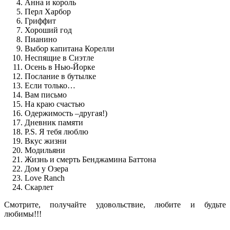
Анна и король
Перл Харбор
Гриффит
Хороший год
Пианино
Выбор капитана Корелли
Неспящие в Сиэтле
Осень в Нью-Йорке
Послание в бутылке
Если только…
Вам письмо
На краю счастью
Одержимость –другая!)
Дневник памяти
P.S. Я тебя люблю
Вкус жизни
Модильяни
Жизнь и смерть Бенджамина Баттона
Дом у Озера
Love Ranch
Скарлет
Смотрите, получайте удовольствие, любите и будьте
любимы!!!