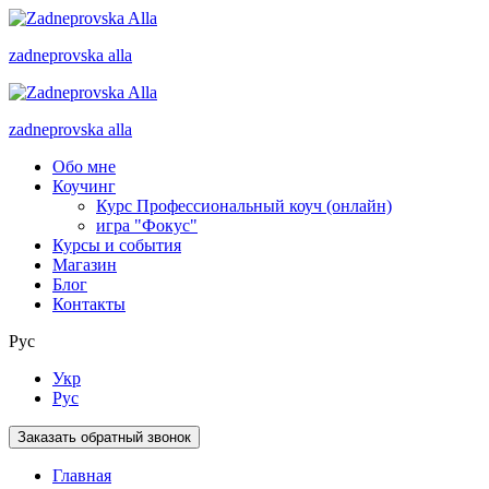
zadneprovska
alla
zadneprovska
alla
Обо мне
Коучинг
Курс Профессиональный коуч (онлайн)
игра "Фокус"
Курсы и события
Магазин
Блог
Контакты
Рус
Укр
Рус
Заказать обратный звонок
Главная