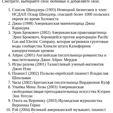
Смотрите, выбирайте свои любимые и добавляйте свои.
Список Шиндлера (1993) Немецкий бизнесмен и член
НСДАП Оскар Шиндлер, спасший более 1000 польских
евреев во время Холокоста
Джиа (1998) Американская манекенщица Джиа
Каранджа
Эрин Брокович (2002) Американская правозащитница
Эрин Брокович, боровшейся против корпорации Pacific
Gas and Electric Company, которая загрязняла грунтовые
воды сообщества Хинкли штата Калифорния
канцерогенным хромом
Айрис (2001) Английская писательница-романистка и
мыслительница Джин Айрис Мердок
Игры разума (2001) Талантливый ученый-математик
Джон Нэш
Пианист (2002) Польско-еврейский пианист Владислав
Шпильман
Часы (2002) Британская писательница Вирджиния Вулф
Улыбка Мона Лизы (2003) Американская
свободомыслящая преподавательница искусства Кэтрин
Энн Уотсон
Охота на Веронику (2003) Ирландская журналистка
Вероника Герин
Рэй (2004) Великий американский музыкант, пианист