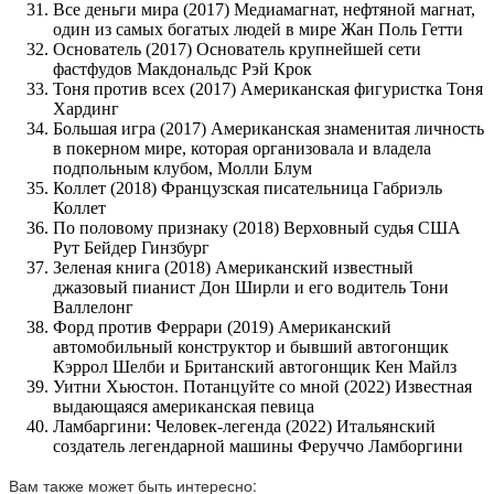
Все деньги мира (2017) Медиамагнат, нефтяной магнат,
один из самых богатых людей в мире Жан Поль Гетти
Основатель (2017) Основатель крупнейшей сети
фастфудов Макдональдс Рэй Крок
Тоня против всех (2017) Американская фигуристка Тоня
Хардинг
Большая игра (2017) Американская знаменитая личность
в покерном мире, которая организовала и владела
подпольным клубом, Молли Блум
Коллет (2018) Французская писательница Габриэль
Коллет
По половому признаку (2018) Верховный судья США
Рут Бейдер Гинзбург
Зеленая книга (2018) Американский известный
джазовый пианист Дон Ширли и его водитель Тони
Валлелонг
Форд против Феррари (2019) Американский
автомобильный конструктор и бывший автогонщик
Кэррол Шелби и Британский автогонщик Кен Майлз
Уитни Хьюстон. Потанцуйте со мной (2022) Известная
выдающаяся американская певица
Ламбаргини: Человек-легенда (2022) Итальянский
создатель легендарной машины Феруччо Ламборгини
Вам также может быть интересно: