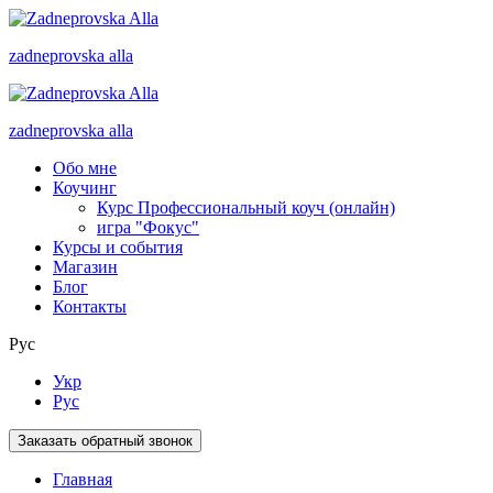
zadneprovska
alla
zadneprovska
alla
Обо мне
Коучинг
Курс Профессиональный коуч (онлайн)
игра "Фокус"
Курсы и события
Магазин
Блог
Контакты
Рус
Укр
Рус
Заказать обратный звонок
Главная