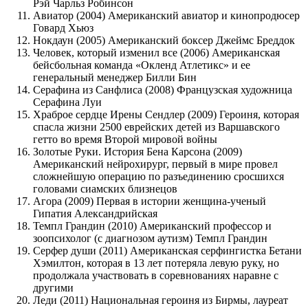
Рэй Чарльз Робинсон
Авиатор (2004) Американский авиатор и кинопродюсер
Говард Хьюз
Нокдаун (2005) Американский боксер Джеймс Бреддок
Человек, который изменил все (2006) Американская
бейсбольная команда «Окленд Атлетикс» и ее
генеральный менеджер Билли Бин
Серафина из Санфлиса (2008) Французская художница
Серафина Луи
Храброе сердце Ирены Сендлер (2009) Героиня, которая
спасла жизни 2500 еврейских детей из Варшавского
гетто во время Второй мировой войны
Золотые Руки. История Бена Карсона (2009)
Американский нейрохирург, первый в мире провел
сложнейшую операцию по разъединению сросшихся
головами сиамских близнецов
Агора (2009) Первая в истории женщина-ученый
Гипатия Александрийская
Темпл Грандин (2010) Американский профессор и
зоопсихолог (с диагнозом аутизм) Темпл Грандин
Серфер души (2011) Американская серфингистка Бетани
Хэмилтон, которая в 13 лет потеряла левую руку, но
продолжала участвовать в соревнованиях наравне с
другими
Леди (2011) Национальная героиня из Бирмы, лауреат