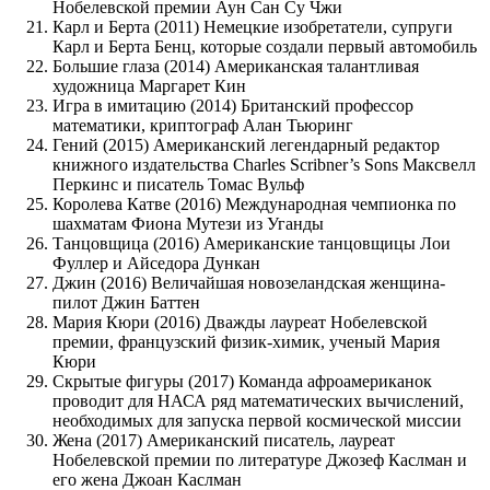
Нобелевской премии Аун Сан Су Чжи
Карл и Берта (2011) Немецкие изобретатели, супруги
Карл и Берта Бенц, которые создали первый автомобиль
Большие глаза (2014) Американская талантливая
художница Маргарет Кин
Игра в имитацию (2014) Британский профессор
математики, криптограф Алан Тьюринг
Гений (2015) Американский легендарный редактор
книжного издательства Charles Scribner’s Sons Максвелл
Перкинс и писатель Томас Вульф
Королева Катве (2016) Международная чемпионка по
шахматам Фиона Мутези из Уганды
Танцовщица (2016) Американские танцовщицы Лои
Фуллер и Айседора Дункан
Джин (2016) Величайшая новозеландская женщина-
пилот Джин Баттен
Мария Кюри (2016) Дважды лауреат Нобелевской
премии, французский физик-химик, ученый Мария
Кюри
Скрытые фигуры (2017) Команда афроамериканок
проводит для НАСА ряд математических вычислений,
необходимых для запуска первой космической миссии
Жена (2017) Американский писатель, лауреат
Нобелевской премии по литературе Джозеф Каслман и
его жена Джоан Каслман