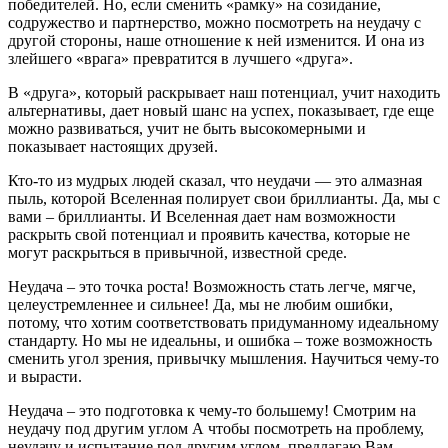
победителей. Но, если сменить «рамку» на созидание,
содружество и партнерство, можно посмотреть на неудачу с
другой стороны, наше отношение к ней изменится. И она из
злейшего «врага» превратится в лучшего «друга».
В «друга», который раскрывает наш потенциал, учит находить
альтернативы, дает новый шанс на успех, показывает, где еще
можно развиваться, учит не быть высокомерными и
показывает настоящих друзей.
Кто-то из мудрых людей сказал, что неудачи — это алмазная
пыль, которой Вселенная полирует свои бриллианты. Да, мы с
вами – бриллианты. И Вселенная дает нам возможности
раскрыть свой потенциал и проявить качества, которые не
могут раскрыться в привычной, известной среде.
Неудача – это точка роста! Возможность стать легче, мягче,
целеустремленнее и сильнее! Да, мы не любим ошибки,
потому, что хотим соответствовать придуманному идеальному
стандарту. Но мы не идеальны, и ошибка – тоже возможность
сменить угол зрения, привычку мышления. Научиться чему-то
и вырасти.
Неудача – это подготовка к чему-то большему! Смотрим на
неудачу под другим углом А чтобы посмотреть на проблему,
неудачу и испытание под другим углом, предлагаю Вам