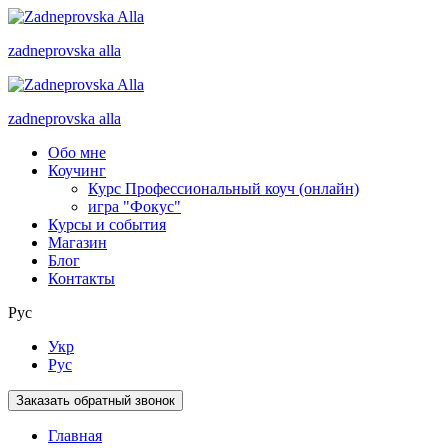
zadneprovska
alla
zadneprovska
alla
Обо мне
Коучинг
Курс Профессиональный коуч (онлайн)
игра "Фокус"
Курсы и события
Магазин
Блог
Контакты
Рус
Укр
Рус
Заказать обратный звонок
Главная