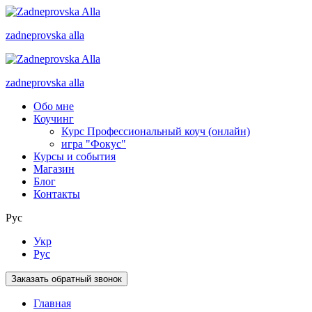
zadneprovska
alla
zadneprovska
alla
Обо мне
Коучинг
Курс Профессиональный коуч (онлайн)
игра "Фокус"
Курсы и события
Магазин
Блог
Контакты
Рус
Укр
Рус
Заказать обратный звонок
Главная