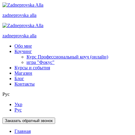
zadneprovska
alla
zadneprovska
alla
Обо мне
Коучинг
Курс Профессиональный коуч (онлайн)
игра "Фокус"
Курсы и события
Магазин
Блог
Контакты
Рус
Укр
Рус
Заказать обратный звонок
Главная