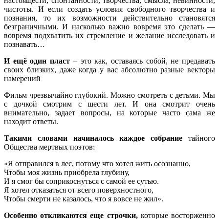
настоящести, спонтанности, творчества, смысла, невинности,
чистоты. И если создать условия свободного творчества и
познания, то их возможности действительно становятся
безграничными. И насколько важно вовремя это сделать —
вовремя подхватить их стремление и желание исследовать и
познавать…
И ещё один пласт
– это как, оставаясь собой, не предавать
своих близких, даже когда у вас абсолютно разные векторы
намерений
Фильм чрезвычайно глубокий. Можно смотреть с детьми. Мы
с дочкой смотрим с шести лет. И она смотрит очень
внимательно, задает вопросы, на которые часто сама же
находит ответы.
Такими словами начиналось каждое собрание
тайного
Общества мертвых поэтов:
«Я отправился в лес, потому что хотел жить осознанно,
Чтобы моя жизнь приобрела глубину,
И я смог бы соприкоснуться с самой ее сутью.
Я хотел отказаться от всего поверхностного,
Чтобы смерти не казалось, что я вовсе не жил».
Особенно откликаются еще строчки,
которые восторженно