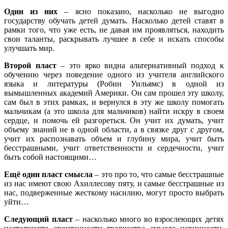
Один из них
– ясно показано, насколько не выгодно
государству обучать детей думать. Насколько детей ставят в
рамки того, что уже есть, не давая им проявляться, находить
свои таланты, раскрывать лучшее в себе и искать способы
улучшать мир.
Второй пласт
– это ярко видна альтернативный подход к
обучению через поведение одного из учителя английского
языка и литературы (Робин Уильямс) в одной из
вымышленных академий Америки. Он сам прошел эту школу,
сам был в этих рамках, и вернулся в эту же школу помогать
мальчикам (а это школа для мальчиков) найти искру в своем
сердце, и помочь ей разгореться. Он учит их думать, учит
объему знаний не в одной области, а в связке друг с другом,
учит их распознавать объем и глубину мира, учит быть
бесстрашными, учит ответственности и сердечности, учит
быть собой настоящими…
Ещё один пласт смысла
– это про то, что самые бесстрашные
из нас имеют свою Ахиллесову пяту, и самые бесстрашные из
нас, подверженные жесткому насилию, могут просто выбрать
уйти…
Следующий пласт
– насколько много во взрослеющих детях