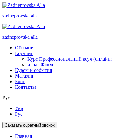
zadneprovska
alla
zadneprovska
alla
Обо мне
Коучинг
Курс Профессиональный коуч (онлайн)
игра "Фокус"
Курсы и события
Магазин
Блог
Контакты
Рус
Укр
Рус
Заказать обратный звонок
Главная