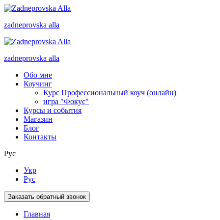
zadneprovska
alla
zadneprovska
alla
Обо мне
Коучинг
Курс Профессиональный коуч (онлайн)
игра "Фокус"
Курсы и события
Магазин
Блог
Контакты
Рус
Укр
Рус
Заказать обратный звонок
Главная