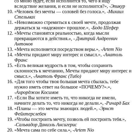
со мною будет, если исполнится то, чего я ищу
вследствие желания, и если не исполнится?», -
Эпикур
«Человек без мечты — соловей без голоса.», -
Михаил
Стельмах
«Невозможно стремиться к своей мечте, продолжая
держаться за «надежное» прошлое.», -
Бодо Шефер
«Мечты становятся реальностью, когда мысли
превращаются в действия.
», -
Дмитрий Андреевич
Антонов
«Мечта исполняется посредством веры.», -
Artem Nio
«Мечты придают миру интерес и смысл.», -
Анатоль
Франс
«Есть великая мудрость в том, чтобы сохранить
склонность к мечтанию, Мечты придают миру интерес и
смысл.», -
Анатоль Франс (Тибо)
«Для того чтобы твоя большая мечта сбылась, тебе
нужно иметь ответ на большое «ПОЧЕМУ?».»,
-
Ахрорджон Косимов
«Если Вы хотите иметь то, что никогда не имели,
начните делать то, что никогда не делали.», -
Ричард Бах
«Планы — это мечты знающих людей.», -
Эрнст
Фейхтерслебен
«Чтобы построить мечту, позволь ей построить тебя.»,
-
Сальвадор Даниэль Ансигерис
«Мечта сама по себе сила.», -
Artem Nio