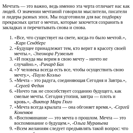
Мечтать — это важно, ведь именно эта черта отличает нас как
людей. О значении мечтаний говорили мыслители, писатели
и лидеры разных эпох. Мы подготовили для вас подборку
прекрасных цитат о мечтах, которые захочется сохранить в
закладках и перечитывать снова и снова.
«Все, что существует на свете, когда-то было мечтой.»,
-
Карл Сендберг
«Будущее принадлежит тем, кто верит в красоту своей
мечты.», -
Элеонора Рузвельт
«И покуда мы верим в свою мечту – ничто не
случайно.», -
Ричард Бах
«У человека всегда есть все, чтобы осуществить свою
мечту.», -
Пауло Коэльо
«Мечта – это радуга, соединяющая Сегодня и Завтра.»,
-
Сергей Федин
«Ничто так не способствует созданию будущего, как
смелые мечты. Сегодня утопия, завтра — плоть и
кровь.», -
Виктор Мари Гюго
«Мечта всегда крылата — она обгоняет время.», -
Сергей
Коненков
«Воспоминание — это мечта о прошлом. Мечта — это
воспоминание о будущем.», -
Ольга Муравьева
«Всем желаниям следует предъявлять такой вопрос: что