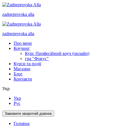
zadneprovska
alla
zadneprovska
alla
Про мене
Коучинг
Курс Професійний коуч (онлайн)
гра "Фокус"
Курси та події
Магазин
Блог
Контакти
Укр
Укр
Рус
Замовити зворотній дзвінок
Головна