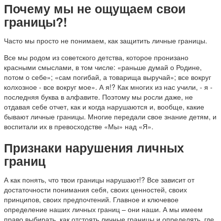
Почему мы не ощущаем свои
границы?!
Часто мы просто не понимаем, как защитить личные границы.
Все мы родом из советского детства, которое пронизано
красными смыслами, в том числе: «раньше думай о Родине,
потом о себе»; «сам погибай, а товарища выручай»; все вокруг
колхозное - все вокруг мое». А я!? Как многих из нас учили, - я -
последняя буква в алфавите. Поэтому мы росли даже, не
отдавая себе отчет, как и когда нарушаются и, вообще, какие
бывают личные границы. Многие передали свое знание детям, и
воспитали их в превосходстве «Мы» над «Я».
Признаки нарушения личных
границ
А как понять, что твои границы нарушают!? Все зависит от
достаточности понимания себя, своих ценностей, своих
принципов, своих предпочтений. Главное и ключевое
определение наших личных границ – они наши. А мы имеем
право выбирать, как отстоять личные границы и определять, где