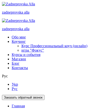
zadneprovska
alla
zadneprovska
alla
Обо мне
Коучинг
Курс Профессиональный коуч (онлайн)
игра "Фокус"
Курсы и события
Магазин
Блог
Контакты
Рус
Укр
Рус
Заказать обратный звонок
Главная