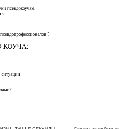
уки псевдокоучам.
ть.
 псевдопрофессионалов ⤵️
 КОУЧА:
й ситуации
учами?