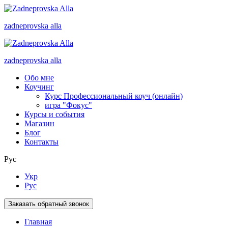
zadneprovska
alla
zadneprovska
alla
Обо мне
Коучинг
Курс Профессиональный коуч (онлайн)
игра "Фокус"
Курсы и события
Магазин
Блог
Контакты
Рус
Укр
Рус
Заказать обратный звонок
Главная