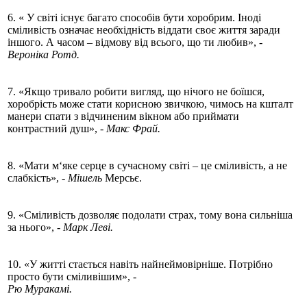
6. « У світі існує багато способів бути хоробрим. Іноді
сміливість означає необхідність віддати своє життя заради
іншого. А часом – відмову від всього, що ти любив», -
Вероніка Ротд.
7. «Якщо тривало робити вигляд, що нічого не боїшся,
хоробрість може стати корисною звичкою, чимось на кшталт
манери спати з відчиненим вікном або приймати
контрастний душ»,
- Макс Фрай.
8. «Мати м‘яке серце в сучасному світі – це сміливість, а не
слабкість»,
- Мішель
Мерсьє.
9. «Сміливість дозволяє подолати страх, тому вона сильніша
за нього»,
- Марк Леві.
10. «У житті стається навіть найнеймовірніше. Потрібно
просто бути сміливішим», -
Рю Муракамі.