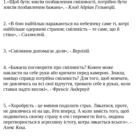
1.«Щоб бути зовсім позбавленим сміливості, потрібно бути
зовсім позбавленим бажань»,
- Клод Адріан Гельвецій.
2. «В бою найбільш наражаються на небезпеку саме ті, котрі
найбільше одержимі страхом; сміливість – те саме, що й
стіна»,
- Саллюстій.
3. «Сміливим допомагає доля»,
- Вергілій.
4. «Бажаєш поговорити про сміливість? Кожен може
накласти на себе руки або кричати перед камерою. Знаєш,
навіщо справді потрібна сміливість? Для того, щоб мовчати,
не дивлячись на всі свої відчуття, тримати себе в руках, коли
ставки надто високі»,
- Френсіс Андервуд
5. «Хоробрість - це вміння подолати страх. Лякатися, проте,
не дивлячись ні на що, йти вперед. А коли замість того, щоб
подивитись своєму страху в очі і перемогти його, людина
перетворюється в агресивну істоту, котра лякається всього»,
-
Алекс Кош.