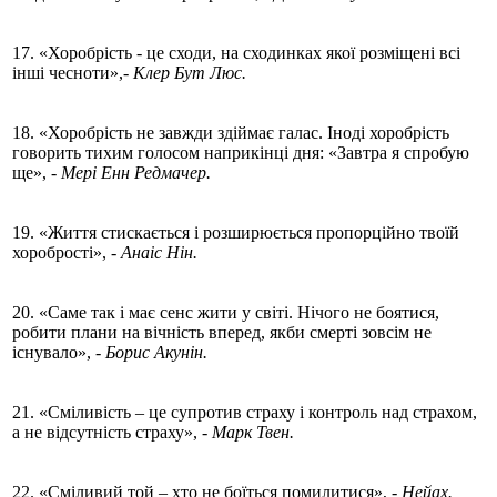
17. «Хоробрість - це сходи, на сходинках якої розміщені всі
інші чесноти»,
- Клер Бут Люс.
18. «Хоробрість не завжди здіймає галас. Іноді хоробрість
говорить тихим голосом наприкінці дня: «Завтра я спробую
ще»,
- Мері Енн Редмачер.
19. «Життя стискається і розширюється пропорційно твоїй
хоробрості»,
- Анаіс Нін.
20. «Саме так і має сенс жити у світі. Нічого не боятися,
робити плани на вічність вперед, якби смерті зовсім не
існувало»,
- Борис Акунін.
21. «Сміливість – це супротив страху і контроль над страхом,
а не відсутність страху»,
- Марк Твен.
22. «Сміливий той – хто не боїться помилитися»,
- Нейах.