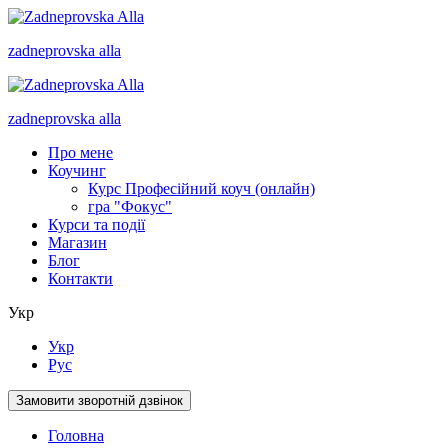
zadneprovska
alla
zadneprovska
alla
Про мене
Коучинг
Курс Професійний коуч (онлайн)
гра "Фокус"
Курси та події
Магазин
Блог
Контакти
Укр
Укр
Рус
Замовити зворотній дзвінок
Головна