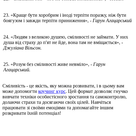
23. «Краще бути хоробрим і іноді терпіти поразку, ніж бути
боягузом і завжди терпіти приниження»,
- Гарун Агацарський
24. «Людям з великою душею, сміливості не займати. У них
душа від страху до п'ят не йде, вона там не вміщається»,
-
Джуліана Вільсон.
25. «Розум без сміливості живе невміло»,
- Гарун
Агацарський.
Сміливість - це якість, яку можна розвивати, і в цьому вам
може допомогти
коучинг курс
. Цей формат дозволяє гнучко
вивчати техніки особистісного зростання та самоконтролю,
долаючи страхи та досягаючи своїх цілей. Навчіться
працювати зі своїми емоціями та допомагайте іншим
розкривати їхній потенціал!