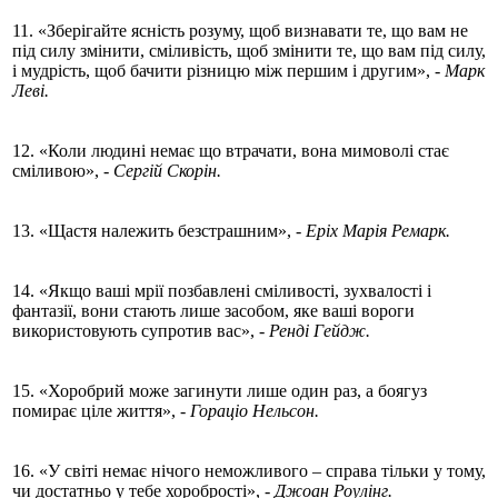
11. «Зберігайте ясність розуму, щоб визнавати те, що вам не
під силу змінити, сміливість, щоб змінити те, що вам під силу,
і мудрість, щоб бачити різницю між першим і другим»,
- Марк
Леві.
12. «Коли людині немає що втрачати, вона мимоволі стає
сміливою»,
- Сергій Скорін.
13. «Щастя належить безстрашним», -
Еріх Марія Ремарк.
14. «Якщо ваші мрії позбавлені сміливості, зухвалості і
фантазії, вони стають лише засобом, яке ваші вороги
використовують супротив вас»,
- Ренді Гейдж.
15. «Хоробрий може загинути лише один раз, а боягуз
помирає ціле життя»,
- Гораціо Нельсон.
16. «У світі немає нічого неможливого – справа тільки у тому,
чи достатньо у тебе хоробрості»,
- Джоан Роулінг.